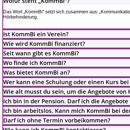
Wofür steht „KommBi“?
Das Wort „KommBi“ setzt sich zusammen aus: „Kommunikation
Hörbehinderung.
Ist KommBi ein Verein?
Wie wird KommBi finanziert?
Seit wann gibt es KommBi?
Wo finde ich KommBi?
Was bietet KommBi an?
Wer kann eine Schulung oder einen Kurs b
Wie alt musst du sein, um die Angebote von
Ich bin in der Pension. Darf ich die Angebo
Ich bin arbeitslos. Kann mich KommBi bei de
Darf ich ohne Termin vorbeikommen?
Wie kann ich KommBi kontaktieren?