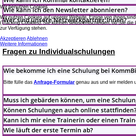
Wir benutzen Cookies
Wie kann ich den Newsletter abonnieren?
Wir nutzen Cookies auf unserer Website. Einige von ihnen sind
Wer sind unsere Netzwerkpartner:innen?
(Tracking Cookies). Sie können selbst entscheiden, ob Sie die
zur Verfügung stehen.
Akzeptieren
Ablehnen
Weitere Informationen
Fragen zu Individualschulungen
Wie bekomme ich eine Schulung bei KommBi
Bitte fülle das
Anfrage-Formular
genau aus und wir melden un
Muss ich gebärden können, um eine Schulu
Können Schulungen auch online stattfinden
Kann ich mir eine Trainerin oder einen Trai
Wie läuft der erste Termin ab?