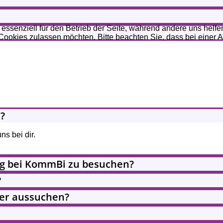
 essenziell für den Betrieb der Seite, während andere uns helf
 Cookies zulassen möchten. Bitte beachten Sie, dass bei einer 
?
s bei dir.
ng bei KommBi zu besuchen?
?
ner aussuchen?