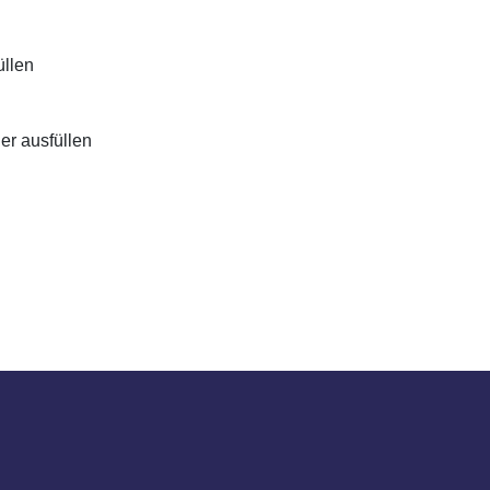
üllen
lder ausfüllen