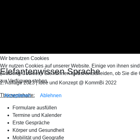
Wir benutzen Cookies
Wir nutzen Cookies auf unserer Website. Einige von ihnen sind
Elefantenwissen Sprache
(Tracking Cookies). Sie können selbst entscheiden, ob Sie die
zur Verfügung stehen.
2. Auflage 2023 | Idee und Konzept @ KommBi 2022
Themeninhalte:
Akzeptieren
Ablehnen
Formulare ausfüllen
Termine und Kalender
Erste Gespräche
Körper und Gesundheit
Mobilität und Geografie