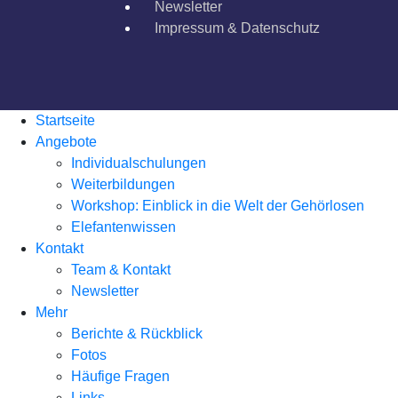
Newsletter
Impressum & Datenschutz
Startseite
Angebote
Individualschulungen
Weiterbildungen
Workshop: Einblick in die Welt der Gehörlosen
Elefantenwissen
Kontakt
Team & Kontakt
Newsletter
Mehr
Berichte & Rückblick
Fotos
Häufige Fragen
Links