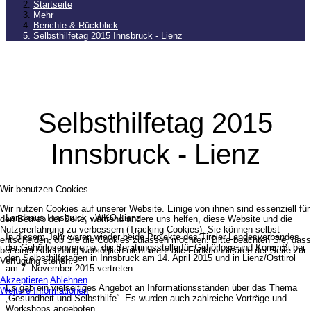
Startseite
Mehr
Berichte & Rückblick
Selbsthilfetag 2015 Innsbruck - Lienz
Selbsthilfetag 2015
Innsbruck - Lienz
Wir benutzen Cookies
Wir nutzen Cookies auf unserer Website. Einige von ihnen sind essenziell für
Landhaus Innsbruck - WKO Lienz
den Betrieb der Seite, während andere uns helfen, diese Website und die
Nutzererfahrung zu verbessern (Tracking Cookies). Sie können selbst
In diesem Jahr waren wieder beide Projekte des Tiroler Landesverbandes
entscheiden, ob Sie die Cookies zulassen möchten. Bitte beachten Sie, dass
der Gehörlosenvereine, die Beratungsstelle für Gehörlose und KommBi bei
bei einer Ablehnung womöglich nicht mehr alle Funktionalitäten der Seite zur
den Selbsthilfetagen in Innsbruck am 14. April 2015 und in Lienz/Osttirol
Verfügung stehen.
am 7. November 2015 vertreten.
Akzeptieren
Ablehnen
Es gab ein vielseitiges Angebot an Informationsständen über das Thema
Weitere Informationen
„Gesundheit und Selbsthilfe“. Es wurden auch zahlreiche Vorträge und
Workshops angeboten.