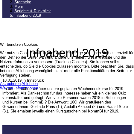
Startseite
Mehr
Berichte & Rückblick
Infoabend 2019
Wir benutzen Cookies
Infoabend 2019
Wir nutzen Cookies auf unserer Website. Einige von ihnen sind essenziell für
den Betrieb der Seite, während andere uns helfen, diese Website und die
Nutzererfahrung zu verbessern (Tracking Cookies). Sie können selbst
entscheiden, ob Sie die Cookies zulassen möchten. Bitte beachten Sie, dass
bei einer Ablehnung womöglich nicht mehr alle Funktionalitäten der Seite zur
Verfügung stehen.
18.01.2019 in Innsbruck
Akzeptieren
Ablehnen
Weitere Informationen
Im Jänner haben wir über unsere geplanten Wochenendkurse für 2019
informiert. Als Dankeschön für das Interesse haben wir ein kleines Quiz
veranstaltet und gefragt: Wie viele Personen waren 2018 in Schulungen
und Kursen bei KommBi? Die Antwort: 100! Wir gratulieren den
GewinnerInnen: Gerlinde Paris (1.), Abdalla Azneed (2.) und Harald Steib
(3.). Sie erhalten jeweils einen Kursgutschein bei KommBi für 2019.