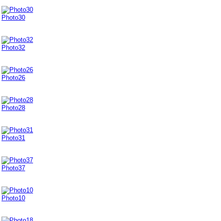
Photo30
Photo32
Photo26
Photo28
Photo31
Photo37
Photo10