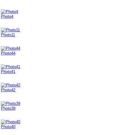
Photo4
Photo11
Photo44
Photo41
Photo42
Photo39
Photo40