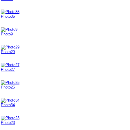
Photo35
Photo9
Photo29
Photo27
Photo25
Photo34
Photo23