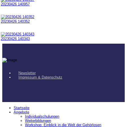
20230426 140957
20230426 140352
20230426 140343
Newsletter
Impressum & Datenschutz
Startseite
Angebote
Individualschulungen
Weiterbildungen
Workshop: Einblick in die Welt der Gehörlosen