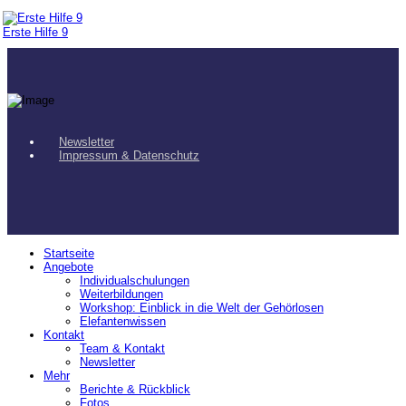
Erste Hilfe 9
Newsletter
Impressum & Datenschutz
Startseite
Angebote
Individualschulungen
Weiterbildungen
Workshop: Einblick in die Welt der Gehörlosen
Elefantenwissen
Kontakt
Team & Kontakt
Newsletter
Mehr
Berichte & Rückblick
Fotos