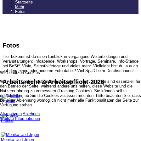
Startseite
Mehr
Fotos
Fotos
Hier bekommst du einen Einblick in vergangene Weiterbildungen und
Veranstaltungen: Infoabende, Workshops, Vorträge, Seminare, Info-Stände
bei BeSt³, Visio, Selbsthilfetage und vieles mehr. Vielleicht bist du ja auch
auf dem einen oder anderen Foto dabei? Viel Spaß beim Durchschauen!
Wir benutzen Cookies
Arbeitsrecht & Arbeitspflicht 2026
Wir nutzen Cookies auf unserer Website. Einige von ihnen sind essenziell für
den Betrieb der Seite, während andere uns helfen, diese Website und die
Nutzererfahrung zu verbessern (Tracking Cookies). Sie können selbst
entscheiden, ob Sie die Cookies zulassen möchten. Bitte beachten Sie, dass
bei einer Ablehnung womöglich nicht mehr alle Funktionalitäten der Seite zur
Titelbild
Verfügung stehen.
Akzeptieren
Ablehnen
Weitere Informationen
Frontal
Monika Und Jrgen