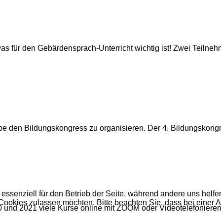
was für den Gebärdensprach-Unterricht wichtig ist! Zwei Teiln
 den Bildungskongress zu organisieren. Der 4. Bildungskongres
 essenziell für den Betrieb der Seite, während andere uns helf
 Cookies zulassen möchten. Bitte beachten Sie, dass bei einer 
nd 2021 viele Kurse online mit ZOOM oder Videotelefonieren 