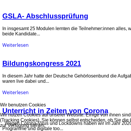
GSLA- Abschlussprüfung
In insgesamt 25 Modulen lernten die Teilnehmer:innen alles, 
beide Kandidate...
Weiterlesen
Bildungskongress 2021
In diesem Jahr hatte der Deutsche Gehörlosenbund die Aufgabe
waren live dabei und...
Weiterlesen
Wir benutzen Cookies
Unterricht in Zeiten von Corona
Wir nutzen Cookies auf unserer Website. Einige von ihnen sind
(Tracking Cookies). Sie können selbst entscheiden, ob Sie die
Wegen Corona-Virus und Lockdowns haben wir im Jahr 2020 u
zur Verfügung stehen.
Programme und digitale too...