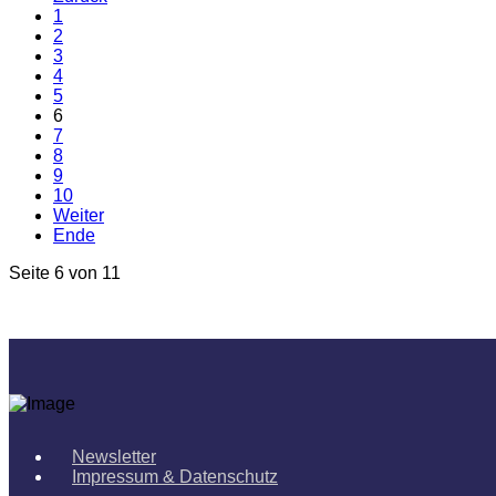
1
2
3
4
5
6
7
8
9
10
Weiter
Ende
Seite 6 von 11
Newsletter
Impressum & Datenschutz