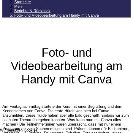
Startseite
Mehr
Berichte & Rückblick
Foto- und Videobearbeitung am Handy mit Canva
Foto- und
Videobearbeitung am
Handy mit Canva
Am Freitagnachmittag startete der Kurs mit einer Begrüßung und dem
Kennenlernen von Canva. Die erste Hürde war, sich bei Canva
anzumelden. Diese Hürde haben aber alle bald geschafft, sodass wir zum
nächsten Thema übergehen konnten: Was kann man mit Canva alles
machen? Die Teilnehmer:innen waren überrascht, dass mit nur einem
Programm so viele Sachen möglich sind: Präsentationen (für Bildschirme,
Wir benutzen Cookies