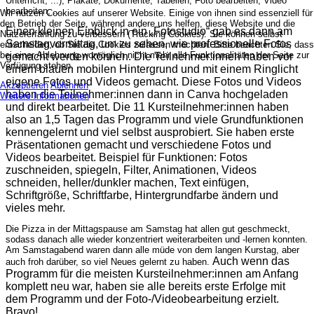
Unterricht, ...), Plakate, Dokumente, Tabellen, Foto bearbeiten, Video
bearbeiten, ...
Wir nutzen Cookies auf unserer Website. Einige von ihnen sind essenziell für
den Betrieb der Seite, während andere uns helfen, diese Website und die
Einen kleinen Einblick in ein „Fotostudio“ gab es dann am
Nutzererfahrung zu verbessern (Tracking Cookies). Sie können selbst
Samstagvormittag, um zu sehen, wie professionelle Fotos
entscheiden, ob Sie die Cookies zulassen möchten. Bitte beachten Sie, dass
bei einer Ablehnung womöglich nicht mehr alle Funktionalitäten der Seite zur
gemacht werden können. Die Teilnehmer:innen haben vor
Verfügung stehen.
einem blauen mobilen Hintergrund und mit einem Ringlicht
eigene Fotos und Videos gemacht. Diese Fotos und Videos
Akzeptieren
Ablehnen
haben die Teilnehmer:innen dann in Canva hochgeladen
Weitere Informationen
und direkt bearbeitet.
Die 11 Kursteilnehmer:innen haben
also an 1,5 Tagen das Programm und viele Grundfunktionen
kennengelernt und viel selbst ausprobiert. Sie haben erste
Präsentationen gemacht und verschiedene Fotos und
Videos bearbeitet. Beispiel für Funktionen: Fotos
zuschneiden, spiegeln, Filter, Animationen, Videos
schneiden, heller/dunkler machen, Text einfügen,
Schriftgröße, Schriftfarbe, Hintergrundfarbe ändern und
vieles mehr.
Die Pizza in der Mittagspause am Samstag hat allen gut geschmeckt,
sodass danach alle wieder konzentriert weiterarbeiten und -lernen konnten.
Am Samstagabend waren dann alle müde von dem langen Kurstag, aber
Auch wenn das
auch froh darüber, so viel Neues gelernt zu haben.
Programm für die meisten Kursteilnehmer:innen am Anfang
komplett neu war, haben sie alle bereits erste Erfolge mit
dem Programm und der Foto-/Videobearbeitung erzielt.
Bravo!