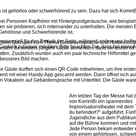
 ist gehörlos oder schwerhörend zu sein. Dazu hat sich KommB
i Personen Kopfhörer mit Hintergrundgeräusche, wie beispiel
sie probieren, sich miteinander zu unterhalten. Die meisten 
Gehörlose und Schwerhörende ist.
 essenziell für den Betrieb der Seite, während andere uns helf
ig? Beim Quizspiel zum Thema Gebärdensprache und Hörbeeinträ
 Cookies zulassen möchten. Bitte beachten Sie, dass bei einer 
esten. Besonders jüngere Gäste bemerkten, dass sie bisher of
tten. Zusätzlich wurden auch ein paar technische Hilfsmittel ge
 besseres Bild machen.
e Gäste durften sich einen QR-Code mitnehmen, um ihre erste
rst mit einer Handy-App gescannt werden. Dann öffnet sich au
n Vokabeln auf Gebärdensprache mit Untertitel. Die Gäste war
Am letzten Tag der Messe hat
von KommBi ein spannendes
Improvisationstheater mit dem T
du behindert?“ aufgeführt. Fünf
Jugendliche aus dem Publikum
auf die Bühne kommen und mit
Jede Person bekam entweder e
von einem gehörlosen, schwerh