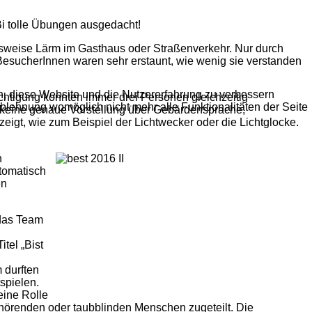
i tolle Übungen ausgedacht!
sweise Lärm im Gasthaus oder Straßenverkehr. Nur durch
BesucherInnen waren sehr erstaunt, wie wenig sie verstanden
en, diese Website und die Nutzererfahrung zu verbessern
chtigung konnten immer drei Personen gleichzeitig
Ablehnung womöglich nicht mehr alle Funktionalitäten der Seite
t keine genaue Vorstellung über Gebärdensprache,
zeigt, wie zum Beispiel der Lichtwecker oder die Lichtglocke.
n
tomatisch
en
 das Team
itel „Bist
 durften
spielen.
ine Rolle
örenden oder taubblinden Menschen zugeteilt. Die